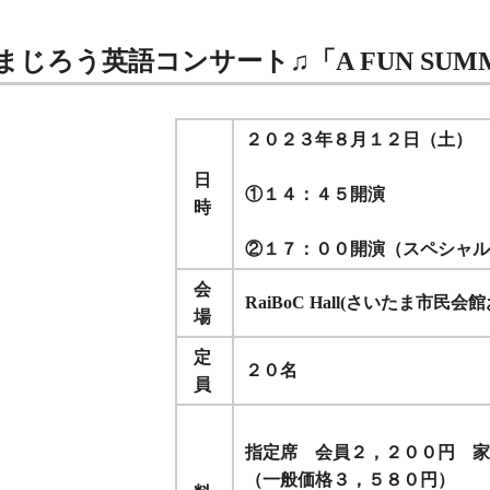
じろう英語コンサート♫「A FUN SUMME
２０２３年８月１２日（土）
日
①１４：４５開演
時
②１７：００開演（スペシャル
会
RaiBoC Hall(さいたま市民
場
定
２０名
員
指定席 会員２，２００円 
（一般価格３，５８０円）