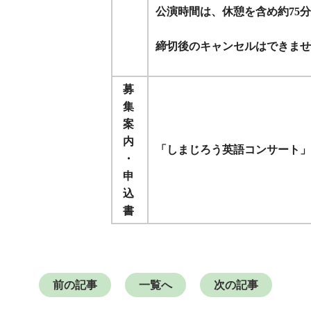
公演時間は、休憩を含め約75分
締切後のキャンセルはできませ
募
集
案
内
「しまじろう英語コンサート」
・
申
込
書
前の記事
一覧へ
次の記事