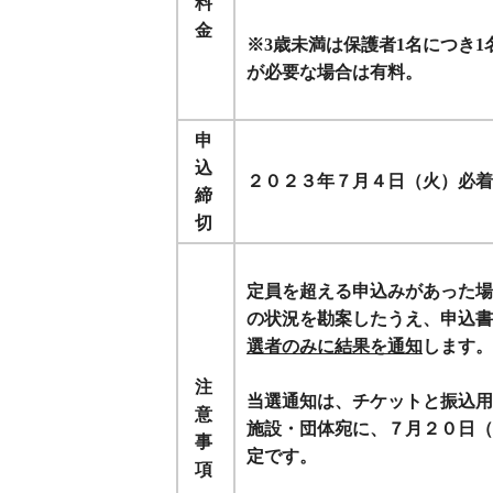
料
金
※3歳未満は保護者1名につき
が必要な場合は有料。
申
込
２０２３年７月４日（火）必着
締
切
定員を超える申込みがあった場
の状況を勘案したうえ、申込書
選者のみに結果を通知
します。
注
当選通知は、チケットと振込用
意
施設・団体宛に、７月２０日（
事
定です。
項